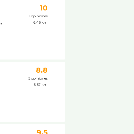
10
1 opiniones
6.46 km
iz
8.8
5 opiniones
6.67 km
9.5