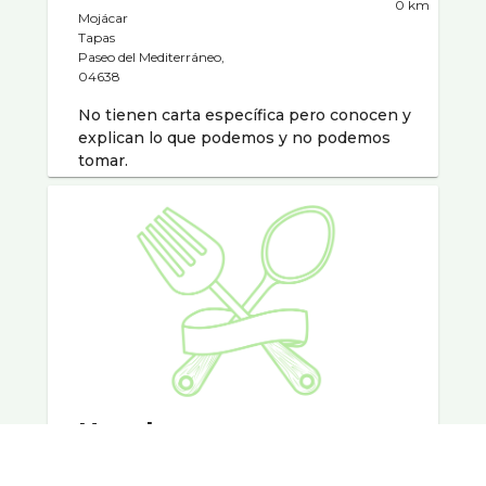
0 km
Mojácar
Tapas
Paseo del Mediterráneo,
04638
No tienen carta especí­fica pero conocen y
explican lo que podemos y no podemos
tomar.
Hotel
Servigroup
4.09 km