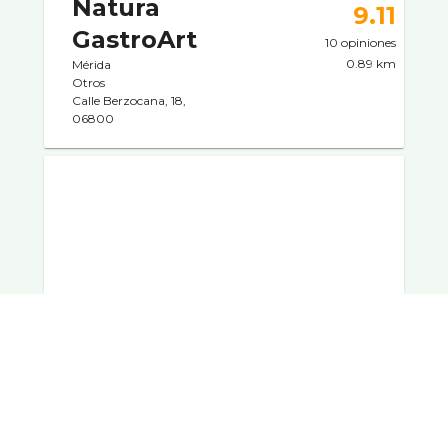
Natura
9.11
GastroArt
10 opiniones
0.89 km
Mérida
Otros
Calle Berzocana, 18,
06800
Sybarit
8.5
Mérida
2 opiniones
Española
1.12 km
Calle Trajano, 6A, 06800