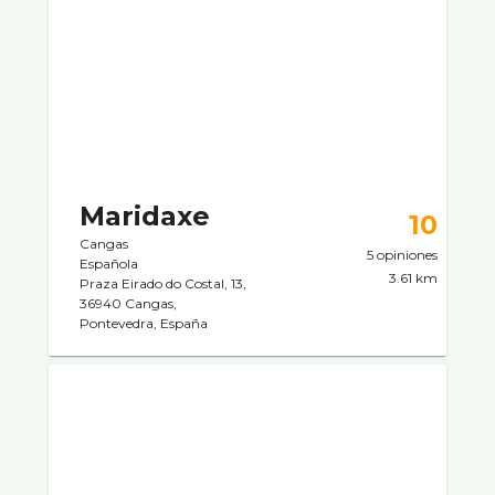
Maridaxe
10
Cangas
5 opiniones
Española
3.61 km
Praza Eirado do Costal, 13,
36940 Cangas,
Pontevedra, España