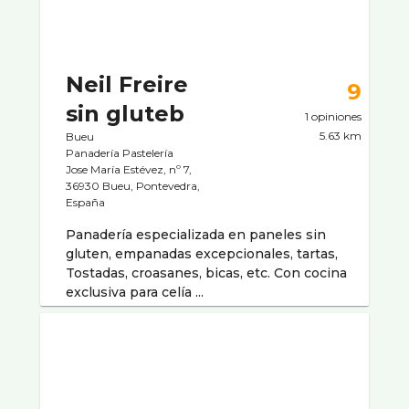
Neil Freire
9
sin gluteb
1 opiniones
5.63 km
Bueu
Panaderí­a Pastelerí­a
Jose María Estévez, nº 7,
36930 Bueu, Pontevedra,
España
Panadería especializada en paneles sin
gluten, empanadas excepcionales, tartas,
Tostadas, croasanes, bicas, etc. Con cocina
exclusiva para celía ...