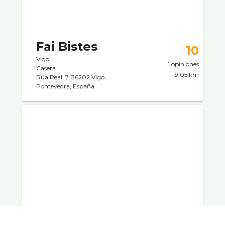
Fai Bistes
10
Vigo
1 opiniones
Casera
9.05 km
Rúa Real, 7, 36202 Vigo,
Pontevedra, España
Restaurante