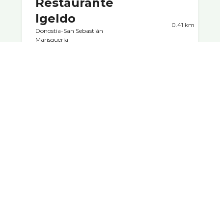
Restaurante
Igeldo
0.41 km
Donostia-San Sebastián
Marisquerí­a
Kaiko Pasealekua, 15,
20003 Donostia,
Gipuzkoa, España
Toda su carta es sin gluten salvo la sopa y el
pastel vasco, tienen pan sin gluten
Cortázar