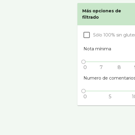
Más opciones de
filtrado
Sólo 100% sin glute
Nota mínima
0
7
8
Numero de comentario
0
5
1