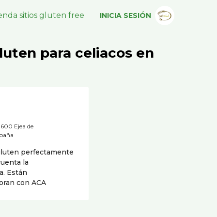
nda sitios gluten free
INICIA SESIÓN
luten para celiacos en
50600 Ejea de
spaña
gluten perfectamente
cuenta la
a. Están
boran con ACA