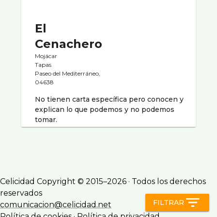
El
Cenachero
Mojácar
Tapas
Paseo del Mediterráneo,
04638
No tienen carta especí­fica pero conocen y
explican lo que podemos y no podemos
tomar.
Celicidad Copyright © 2015–2026 · Todos los derechos
reservados
filter_list
FILTRAR
comunicacion@celicidad.net
Política de cookies
·
Política de privacidad