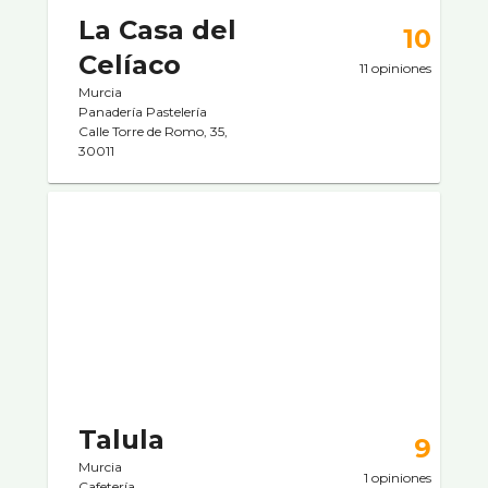
La Casa del
10
Celíaco
11 opiniones
Murcia
Panaderí­a Pastelerí­a
Calle Torre de Romo, 35,
30011
Talula
9
Murcia
1 opiniones
Cafeterí­a