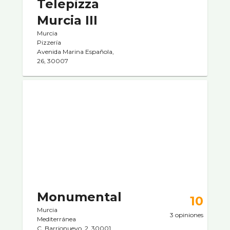
Telepizza
Murcia III
Murcia
Pizzerí­a
Avenida Marina Española,
26, 30007
Monumental
10
Murcia
3 opiniones
Mediterránea
C. Barrionuevo, 2, 30001