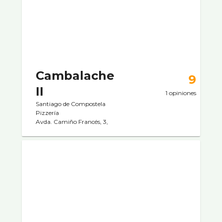
Cambalache
9
II
1 opiniones
Santiago de Compostela
Pizzerí­a
Avda. Camiño Francés, 3,