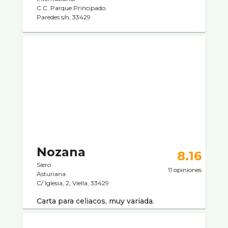
C.C. Parque Principado.
Paredes s/n, 33429
Nozana
8.16
Siero
11 opiniones
Asturiana
C/ Iglesia, 2, Viella, 33429
Carta para celiacos, muy variada.