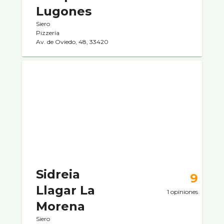
Lugones
Siero
Pizzerí­a
Av. de Oviedo, 48, 33420
Sidreia
9
Llagar La
1 opiniones
Morena
Siero