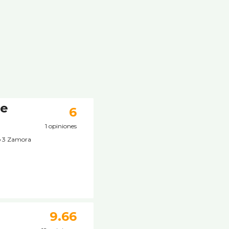
ce
6
1 opiniones
o 3 Zamora
9.66