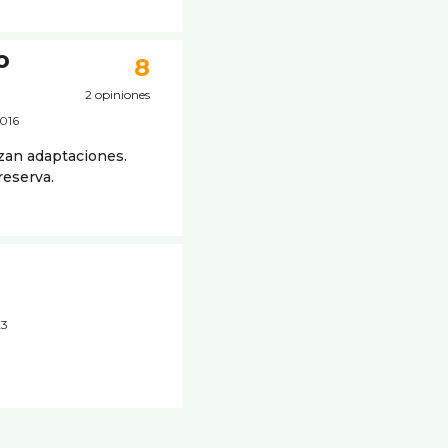
o
8
2 opiniones
9016
izan adaptaciones.
reserva.
23