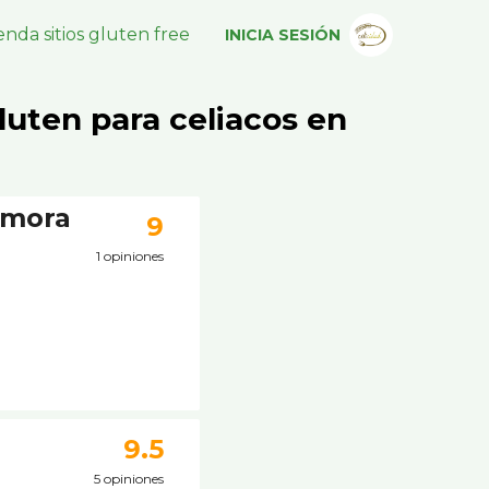
nda sitios gluten free
INICIA SESIÓN
luten para celiacos en
amora
9
1 opiniones
9.5
5 opiniones