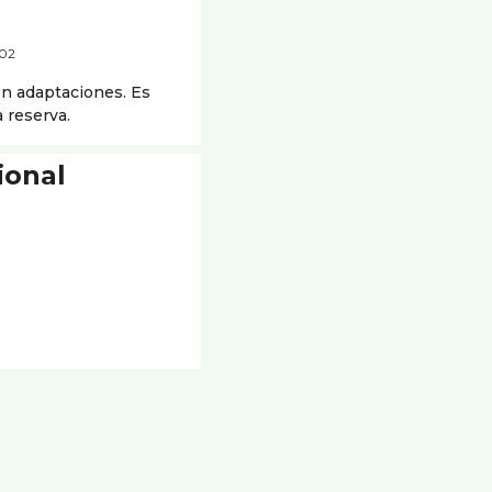
002
en adaptaciones. Es
a reserva.
ional