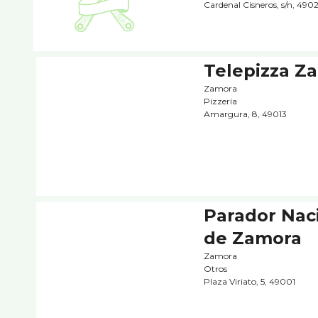
Cardenal Cisneros, s/n, 490
Telepizza Z
Zamora
Pizzerí­a
Amargura, 8, 49013
Parador Nac
de Zamora
Zamora
Otros
Plaza Viriato, 5, 49001