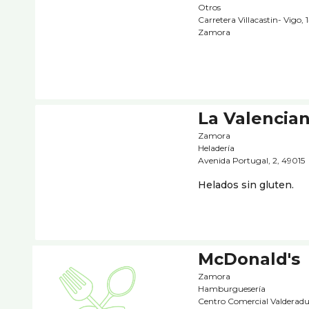
Otros
Carretera Villacastin- Vigo, 
Zamora
La Valencia
Zamora
Heladerí­a
Avenida Portugal, 2, 49015
Helados sin gluten.
McDonald's
Zamora
Hamburgueserí­a
Centro Comercial Valderadu