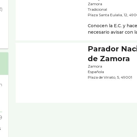
Zamora
2)
Tradicional
Plaza Santa Eulalia, 12, 49
Conocen la E.C. y hac
necesario avisar con l
Parador Nac
de Zamora
Zamora
Española
Plaza de Viriato, 5, 49001
n
9
s