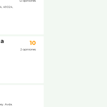
12 opiniones
14, 49024,
na
10
2 opiniones
ey. Avda.