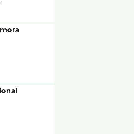
23
amora
ional