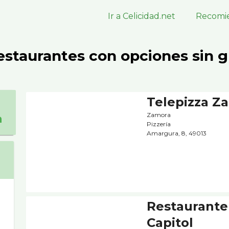
Ir a Celicidad.net
Recomie
estaurantes con opciones sin g
Telepizza Z
Zamora
a
Pizzerí­a
Amargura, 8, 49013
Restaurante
Capitol