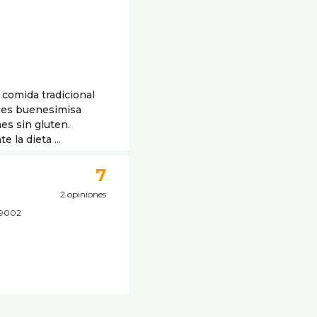
,
 comida tradicional
n es buenesimisa
s sin gluten.
la dieta ...
7
2 opiniones
 19002