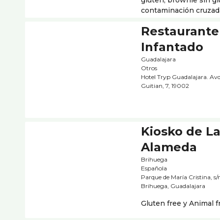
gluten, brownie sin glu
contaminación cruzada 
Restaurante
Infantado
Guadalajara
Otros
Hotel Tryp Guadalajara. Av
Guitian, 7, 19002
Kiosko de L
Alameda
Brihuega
Española
Parque de María Cristina, s
Brihuega, Guadalajara
Gluten free y Animal f