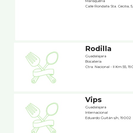
Marisquerí­a
Calle Rondalla Sta. Cecilia, 
Rodilla
Guadalajara
Bocaterí­a
Ctra. Nacional - II Km.55, 1
Vips
Guadalajara
Internacional
Eduardo Guitán s/n, 19002