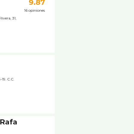
9.87
16 opiniones
ivera, 31,
-19. C.C.
 Rafa