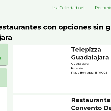
Ir a Celicidad.net
Recomie
estaurantes con opciones sin g
jara
Telepizza
Guadalajara
a
Guadalajara
Pizzerí­a
Plaza Benjaque, 11, 19005
Restaurante
Convento D