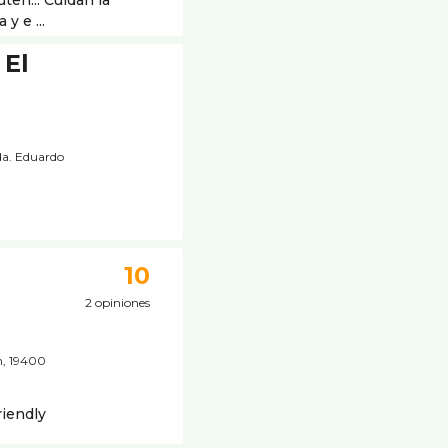
ten... Cuidan la
y e ...
 El
da. Eduardo
a
10
2 opiniones
/n, 19400
riendly