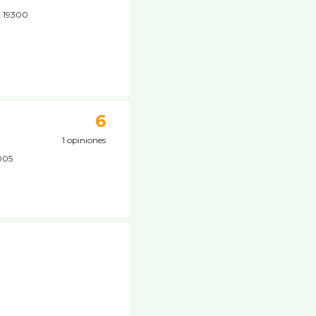
5, 19300
6
1 opiniones
9005