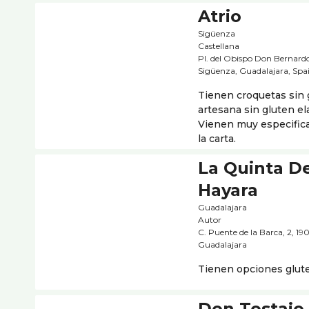
Atrio
Sigüenza
Castellana
Pl. del Obispo Don Bernardo
Sigüenza, Guadalajara, Spa
Tienen croquetas sin 
artesana sin gluten el
Vienen muy especific
la carta.
La Quinta D
Hayara
Guadalajara
Autor
C. Puente de la Barca, 2, 1
Guadalajara
Tienen opciones glut
Don Tostajo