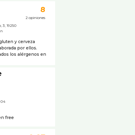
8
2 opiniones
, 3, 19250
in
gluten y cerveza
aborada por ellos.
ados los alérgenos en
e
9004
en free