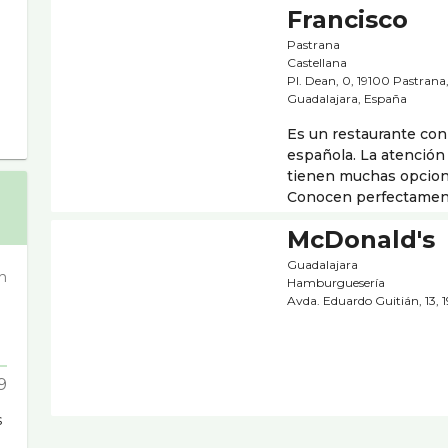
Francisco
Pastrana
Castellana
Pl. Dean, 0, 19100 Pastrana
Guadalajara, España
Es un restaurante con
española. La atenció
tienen muchas opcione
Conocen perfectamente 
McDonald's
Guadalajara
n
Hamburgueserí­a
Avda. Eduardo Guitián, 13,
9
s