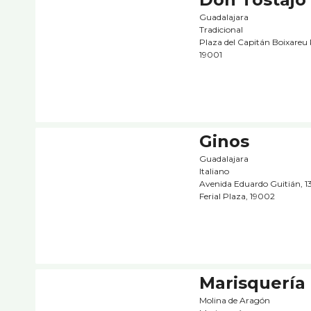
Guadalajara
Tradicional
Plaza del Capitán Boixareu R
19001
Ginos
Guadalajara
Italiano
Avenida Eduardo Guitián, 13
Ferial Plaza, 19002
Marisquerí­a
Molina de Aragón