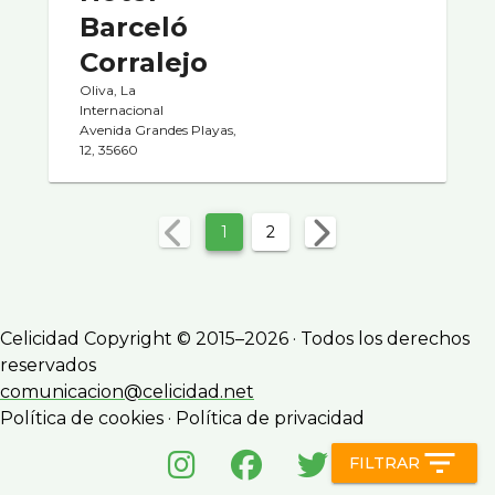
Barceló
Corralejo
Oliva, La
Internacional
Avenida Grandes Playas,
12, 35660
1
2
Celicidad Copyright © 2015–2026 · Todos los derechos
reservados
comunicacion@celicidad.net
Política de cookies
·
Política de privacidad
filter_list
FILTRAR