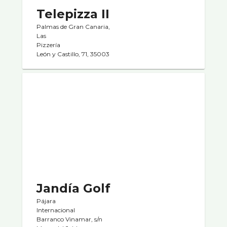
Telepizza II
Palmas de Gran Canaria,
Las
Pizzerí­a
León y Castillo, 71, 35003
Jandí­a Golf
Pájara
Internacional
Barranco Vinamar, s/n