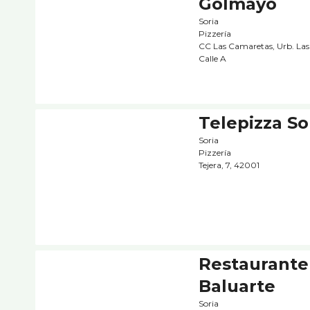
Golmayo
Soria
Pizzerí­a
CC Las Camaretas, Urb. La
Calle A
Telepizza So
Soria
Pizzerí­a
Tejera, 7, 42001
Restaurante
Baluarte
Soria