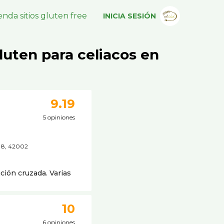
nda sitios gluten free
INICIA SESIÓN
luten para celiacos en
9.19
5 opiniones
 8, 42002
ión cruzada. Varias
10
6 opiniones