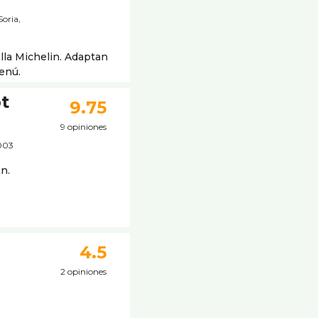
Soria,
lla Michelin. Adaptan
menú.
ot
9.75
9 opiniones
2003
n.
4.5
2 opiniones