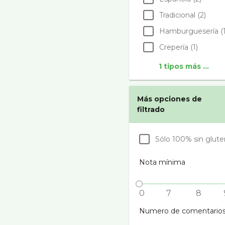
Tradicional (2)
Hamburgueserí­a (1
Creperí­a (1)
1 tipos más ...
Más opciones de
filtrado
Sólo 100% sin glute
Nota mínima
0
7
8
Numero de comentario