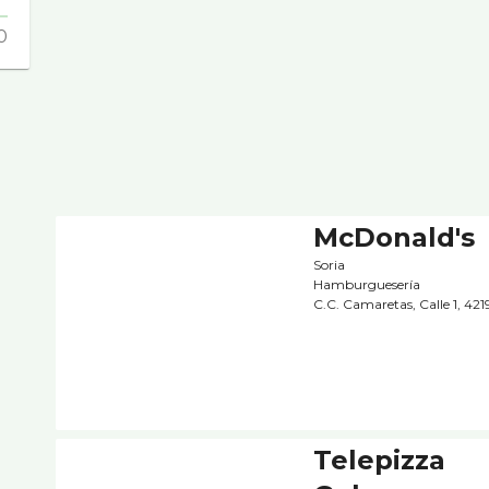
0
McDonald's
Soria
Hamburgueserí­a
C.C. Camaretas, Calle 1, 42
Telepizza