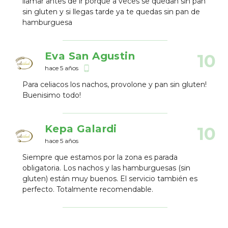
llamar antes de ir porque a veces se quedan sin pan
sin gluten y si llegas tarde ya te quedas sin pan de
hamburguesa
Eva San Agustin
10
hace 5 años
phone_android
Para celiacos los nachos, provolone y pan sin gluten!
Buenisimo todo!
Kepa Galardi
10
hace 5 años
Siempre que estamos por la zona es parada
obligatoria. Los nachos y las hamburguesas (sin
gluten) están muy buenos. El servicio también es
perfecto. Totalmente recomendable.