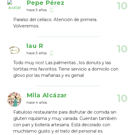
Pepe Pérez
10
hace 3 años
phone_android
Paraíso del celíaco. Atención de primera.
Volveremos.
lau R
10
hace 3 años
phone_android
Todo muy rico! Las palmeritas , los donuts y las
tortitas mis favoritos. Tiene servicio a domicilo con
glovo por las mañanas y es genial
Mila Alcázar
10
hace 4 años
Fabuloso restaurante para disfrutar de comida sin
gluten riquísima y muy variada. Cuentan también
con pan y bollería artesana. Está decorado con
muchísimo gusto y el trato del personal es