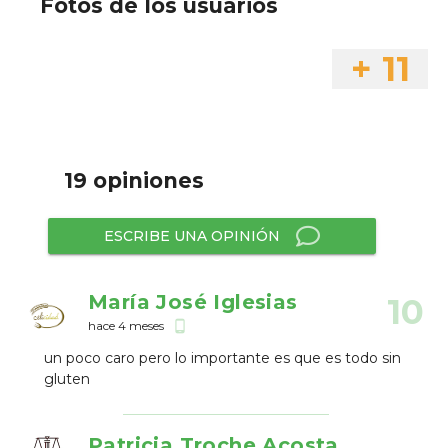
Fotos de los usuarios
+ 11
19 opiniones
ESCRIBE UNA OPINIÓN
María José Iglesias
10
hace 4 meses
phone_android
un poco caro pero lo importante es que es todo sin
gluten
Patricia Troche Acosta