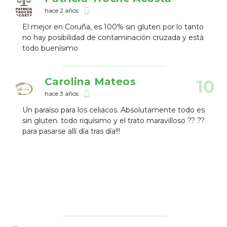
hace 2 años
phone_android
El mejor en Coruña, es 100% sin gluten por lo tanto
no hay posibilidad de contaminación cruzada y està
todo buenísimo
Carolina Mateos
10
hace 3 años
phone_android
Un paraíso para los celiacos. Absolutamente todo es
sin gluten. todo riquísimo y el trato maravilloso ?? ??
para pasarse allí día tras día!!!