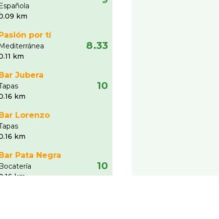
Española
0.09 km
Pasión por tí
8.33
Mediterránea
0.11 km
Bar Jubera
10
Tapas
0.16 km
Bar Lorenzo
Tapas
0.16 km
Bar Pata Negra
10
Bocaterí­a
0.16 km
Ver más