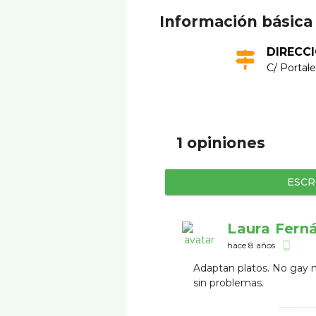
Información básica
DIRECC
C/ Portale
1 opiniones
ESCR
Laura Fern
hace 8 años
phone_android
Adaptan platos. No gay m
sin problemas.