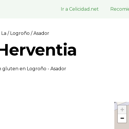
Ir a Celicidad.net
Recomie
, La
/
Logroño
/ Asador
Herventia
n gluten en Logroño - Asador
+
−