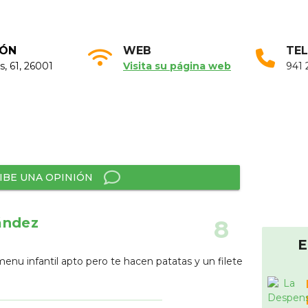
IÓN
WEB
TE
s, 61, 26001
Visita su página web
941 
IBE UNA OPINIÓN
ández
8
E
enu infantil apto pero te hacen patatas y un filete