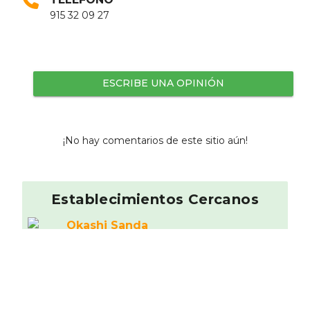
915 32 09 27
ESCRIBE UNA OPINIÓN
¡No hay comentarios de este sitio aún!
Establecimientos Cercanos
Okashi Sanda
9.63
Japonesa
0.06 km
Bar el Dos de Palma
Cervecerí­a