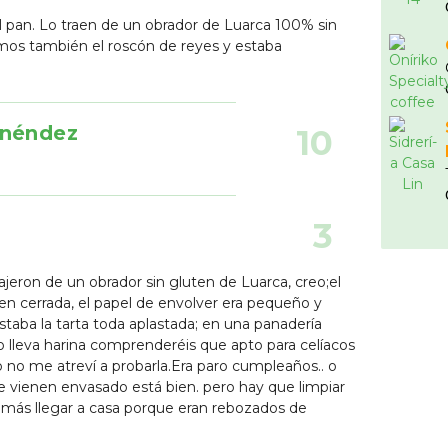
 pan. Lo traen de un obrador de Luarca 100% sin
os también el roscón de reyes y estaba
enéndez
10
3
ajeron de un obrador sin gluten de Luarca, creo;el
en cerrada, el papel de envolver era pequeño y
taba la tarta toda aplastada; en una panadería
lleva harina comprenderéis que apto para celíacos
yo no me atreví a probarla.Era paro cumpleaños.. o
e vienen envasado está bien. pero hay que limpiar
 más llegar a casa porque eran rebozados de