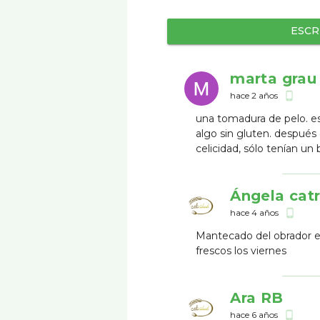
ESCR
marta grau
hace 2 años
phone_android
una tomadura de pelo. e
algo sin gluten. después 
celicidad, sólo tenían un
Ángela cat
hace 4 años
phone_android
Mantecado del obrador e
frescos los viernes
Ara RB
hace 6 años
phone_android