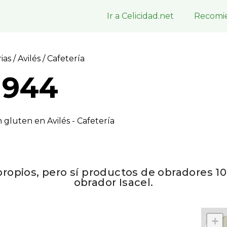
Ir a Celicidad.net
Recomie
rias
/
Avilés
/ Cafeterí­a
1944
gluten en Avilés - Cafeterí­a
ropios, pero sí productos de obradores 1
obrador Isacel.
+