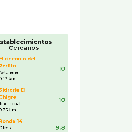
stablecimientos
Cercanos
El rinconín del
Perlito
10
Asturiana
0.17 km
Sidrería El
Chigre
10
Tradicional
0.35 km
Ronda 14
9.8
Otros