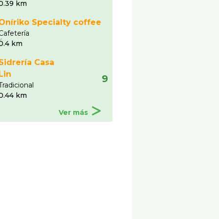
0.39 km
Oníriko Specialty coffee
Cafeterí­a
0.4 km
Sidrerí­a Casa
Lin
9
Tradicional
0.44 km
Ver más