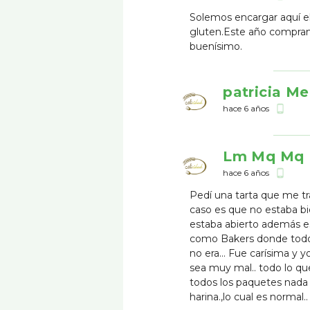
Solemos encargar aquí el
gluten.Este año compram
buenísimo.
patricia M
hace 6 años
phone_android
Lm Mq Mq
hace 6 años
phone_android
Pedí una tarta que me tr
caso es que no estaba bi
estaba abierto además es
como Bakers donde todo 
no era... Fue carísima y 
sea muy mal.. todo lo qu
todos los paquetes nada
harina.,lo cual es normal..