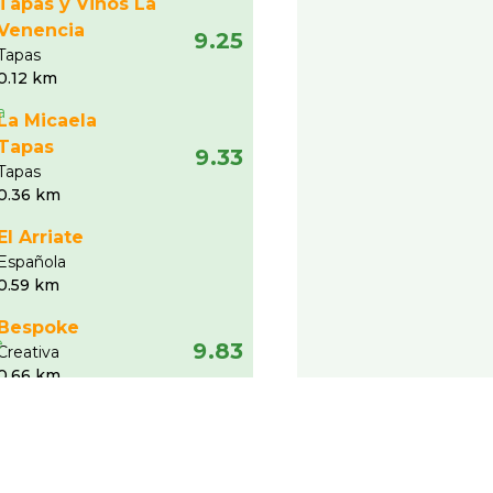
Tapas y Vinos La
Venencia
9.25
Tapas
0.12 km
La Micaela
Tapas
9.33
Tapas
0.36 km
El Arriate
Española
0.59 km
Bespoke
9.83
Creativa
0.66 km
Ver más