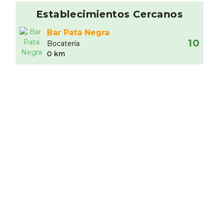
Establecimientos Cercanos
Bar Pata Negra
10
Bocaterí­a
0 km
Bar Soriano
5.5
Tapas
0.01 km
Bar Jubera
10
Tapas
0.01 km
Bar Blanco y Negro
10
Tapas
0.02 km
La Taberna de Baco
9.41
Tapas
0.03 km