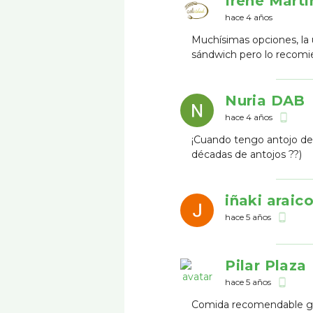
Irene Martí
hace 4 años
Muchísimas opciones, la 
sándwich pero lo recom
Nuria DAB
hace 4 años
phone_android
¡Cuando tengo antojo de 
décadas de antojos ??)
iñaki araic
hace 5 años
phone_android
Pilar Plaza
hace 5 años
phone_android
Comida recomendable gra