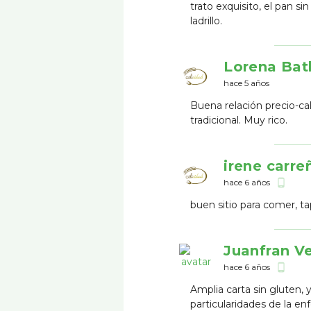
trato exquisito, el pan 
ladrillo.
Lorena Batl
hace 5 años
Buena relación precio-cal
tradicional. Muy rico.
irene carre
hace 6 años
phone_android
buen sitio para comer, ta
Juanfran V
hace 6 años
phone_android
Amplia carta sin gluten,
particularidades de la en