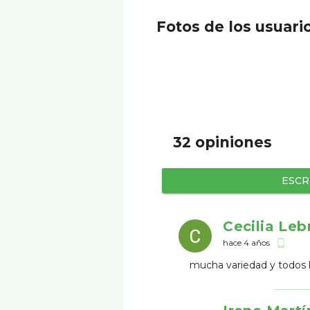
Fotos de los usuari
32 opiniones
ESCR
Cecilia Leb
hace 4 años
phone_android
mucha variedad y todos l