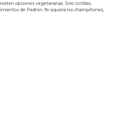
xisten opciones vegetarianas. Solo tortillas,
pimientos de Padrón. Ni siquiera los champiñones,
latos, raciones y bocadillos, sólo eso es apto para
s, los pimientos y ya. Es lamentable (nota: 2). Eso
los mejores que he probado (nota: 8).
Silva
9
y raciones, cerveza estrella Galicia y Mahou sin
ticamente todo para celíacos
BC
10
1
2
3
4