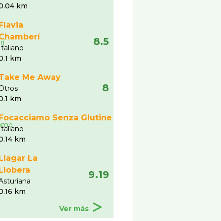
0.04 km
Flavia
Chamberí
8.5
Italiano
0.1 km
Take Me Away
8
Otros
0.1 km
Focacciamo Senza Glutine
Italiano
0.14 km
Llagar La
Llobera
9.19
Asturiana
0.16 km
Ver más