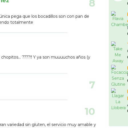
nez
8
única pega que los bocadillos son con pan de
iendo totalmente
chopitos... ????!! Y ya son muuuuchos años (y
o
7
10
n variedad sin gluten, el servicio muy amable y