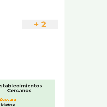
+ 2
stablecimientos
Cercanos
Zuccaru
Heladerí­a