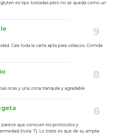
sin gluten es tipo tostadas pero no se queda como un
le
9
idad. Casi toda la carta apta para celíacos. Comida
ño
8
pas ricas y una zona tranquila y agradable
egeta
6
 y parece que conocen los protocolos y
fermedad (nota: 7). Lo triste es que de su amplia