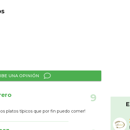
os
IBE UNA OPINIÓN
rero
9
E
os platos típicos que por fin puedo comer!