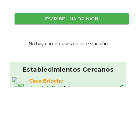
ESCRIBE UNA OPINIÓN
¡No hay comentarios de este sitio aún!
Establecimientos Cercanos
Casa Brioche
6
Panaderí­a Pastelerí­a
0.05 km
Candeli
Otros
0.09 km
La Voltereta de Ponzano