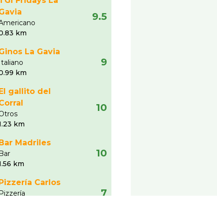
TGI Fridays La
Gavia
9.5
Americano
0.83 km
Ginos La Gavia
9
Italiano
0.99 km
El gallito del
Corral
10
Otros
1.23 km
Bar Madriles
10
Bar
1.56 km
Pizzerí­a Carlos
7
Pizzerí­a
3.27 km