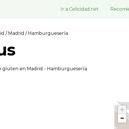
Ir a Celicidad.net
Recomie
rid
/
Madrid
/ Hamburgueserí­a
us
n gluten en Madrid - Hamburgueserí­a
+
−