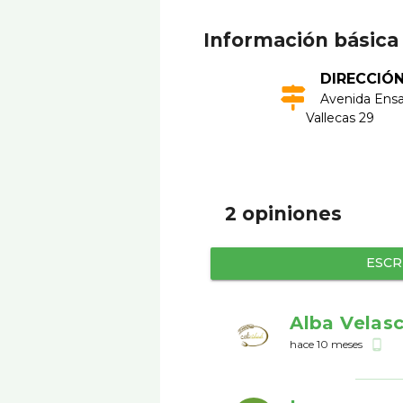
Información básica
DIRECCIÓ
Avenida Ens
Vallecas 29
2 opiniones
ESCR
Alba Velas
hace 10 meses
phone_android