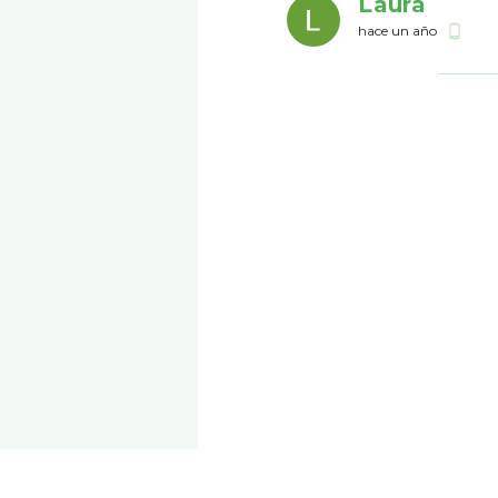
Laura
hace un año
phone_android