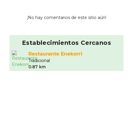
¡No hay comentarios de este sitio aún!
Establecimientos Cercanos
Restaurante Enekorri
Tradicional
0.87 km
La Cantinetta
Italiano
0.98 km
Pallapizza
Pizzerí­a
1.38 km
La Tagliatella Senza