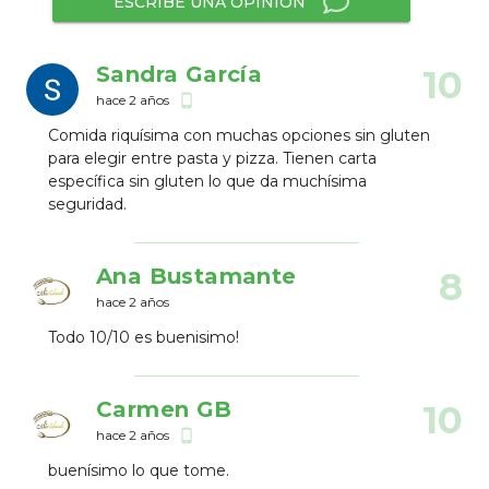
ESCRIBE UNA OPINIÓN
Sandra García
10
hace 2 años
phone_android
Comida riquísima con muchas opciones sin gluten
para elegir entre pasta y pizza. Tienen carta
específica sin gluten lo que da muchísima
seguridad.
Ana Bustamante
8
hace 2 años
Todo 10/10 es buenisimo!
Carmen GB
10
hace 2 años
phone_android
buenísimo lo que tome.