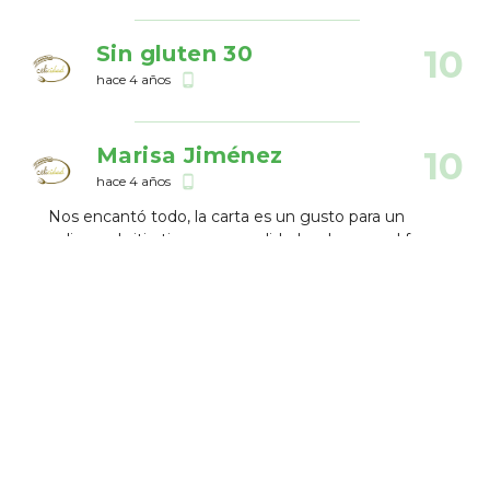
Sin gluten 30
10
hace 4 años
phone_android
Marisa Jiménez
10
hace 4 años
phone_android
Nos encantó todo, la carta es un gusto para un
celiaco, el sitio tiene personalidad y el personal fue
encantador. La pizza Halloween y la tarta de queso
son de nota. :)
Establecimientos Cercanos
TGI Fridays Peligros
7.75
Americano