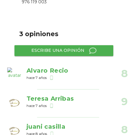
976 119 003
3 opiniones
ESCRIBE UNA OPINIÓN
Alvaro Recio
8
hace 7 años
phone_android
Teresa Arribas
9
hace 7 años
phone_android
juani casilla
8
hace 8 años
phone_android