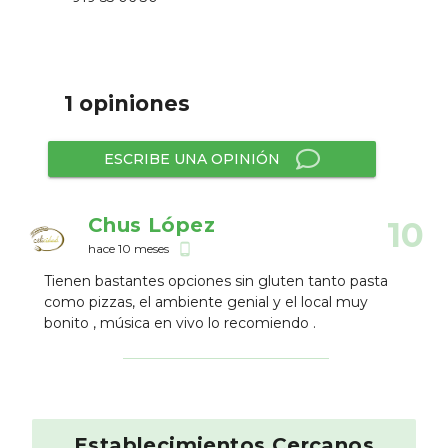
1 opiniones
ESCRIBE UNA OPINIÓN
Chus López
10
hace 10 meses
phone_android
Tienen bastantes opciones sin gluten tanto pasta
como pizzas, el ambiente genial y el local muy
bonito , música en vivo lo recomiendo .
Establecimientos Cercanos