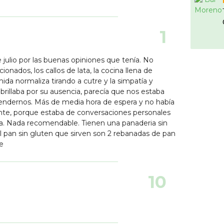
1
 julio por las buenas opiniones que tenía. No
onados, los callos de lata, la cocina llena de
omida normaliza tirando a cutre y la simpatía y
brillaba por su ausencia, parecía que nos estaba
tendernos. Más de media hora de espera y no había
ante, porque estaba de conversaciones personales
ra. Nada recomendable. Tienen una panaderia sin
el pan sin gluten que sirven son 2 rebanadas de pan
e
10