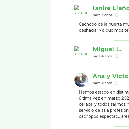
Ianire Liañ
hace 3 años
phone_android
Cachopo de la huerta mu
deshacía. No pudimos pro
Miguel L.
hace 4 años
phone_android
Ana y Vícto
hace 4 años
phone_android
Hemos estado en distint
última vez en marzo 202
celiaca, y todos salimos 
servicio de sala profesio
cachopos espectaculares y