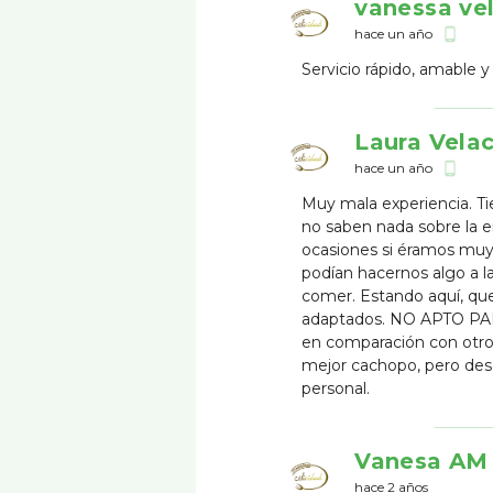
vanessa ve
hace un año
phone_android
Servicio rápido, amable 
Laura Vela
hace un año
phone_android
Muy mala experiencia. Ti
no saben nada sobre la 
ocasiones si éramos muy 
podían hacernos algo a 
comer. Estando aquí, qu
adaptados. NO APTO PAR
en comparación con otros
mejor cachopo, pero des
personal.
Vanesa AM
hace 2 años