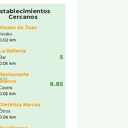
stablecimientos
Cercanos
Kiosko de Juan
Kiosko
0.02 km
La Refierta
5
Bar
0.05 km
Restaurante
Blanco
8.85
Casera
0.05 km
Dietética Narcea
Otros
0.06 km