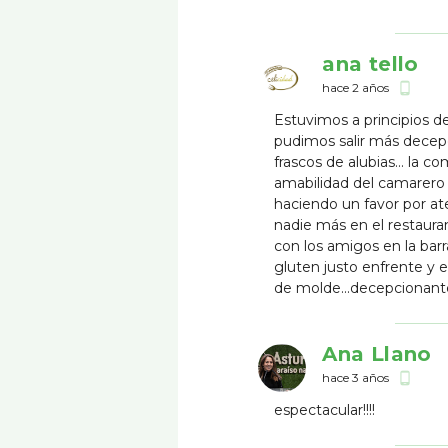
ana tello
hace 2 años
phone_android
Estuvimos a principios de
pudimos salir más decepci
frascos de alubias... la c
amabilidad del camarero 
haciendo un favor por a
nadie más en el restaur
con los amigos en la bar
gluten justo enfrente y 
de molde...decepcionant
Ana Llano
hace 3 años
phone_android
espectacular!!!!