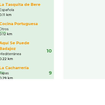
La Tasquita de Bere
Española
0.11 km
Cocina Portuguesa
Otros
0.12 km
Aquí Se Puede
Badajoz
10
Mediterránea
0.22 km
La Cacharrería
9
Tapas
0.29 km
Ver más