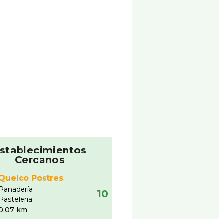
stablecimientos
Cercanos
Queico Postres
Panaderí­a
10
Pastelerí­a
0.07 km