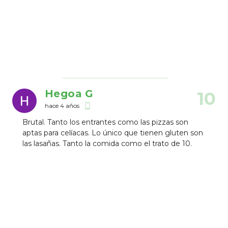
Hegoa G
10
hace 4 años
phone_android
Brutal. Tanto los entrantes como las pizzas son
aptas para celíacas. Lo único que tienen gluten son
las lasañas. Tanto la comida como el trato de 10.