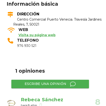
Información básica
DIRECCIÓN
Centro Comercial Puerto Venecia. Travesí­a Jardines
Reales, 7, 50021
WEB
Visita su página web
TELEFONO
976 930 521
1 opiniones
ESCRIBE UNA OPINIÓN
Rebeca Sánchez
8
hace 8 años
phone_android