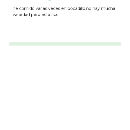
he comido varias veces en bocadillo,no hay mucha
variedad pero está rico
Establecimientos Cercanos
Kuky's Place
10
Americano
2.37 km
La Antilla - Parque
8
Bocaterí­a
3.14 km
La Tagliatella Senza
Glutine
9.8
Italiano
3.44 km