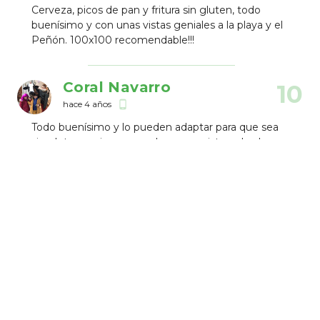
Cerveza, picos de pan y fritura sin gluten, todo
buenísimo y con unas vistas geniales a la playa y el
Peñón. 100x100 recomendable!!!
Coral Navarro
10
hace 4 años
phone_android
Todo buenísimo y lo pueden adaptar para que sea
sin gluten, raciones grandes y con vistas a la playa.
Yolanda Morales
10
hace 6 años
Buenisima la fritura de pescado sin gluten. No
tenian pan, pero si picos.