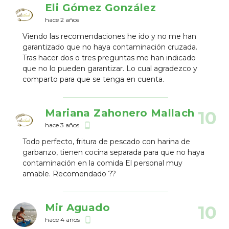
Eli Gómez González
hace 2 años
Viendo las recomendaciones he ido y no me han
garantizado que no haya contaminación cruzada.
Tras hacer dos o tres preguntas me han indicado
que no lo pueden garantizar. Lo cual agradezco y
comparto para que se tenga en cuenta.
Mariana Zahonero Mallach
10
hace 3 años
phone_android
Todo perfecto, fritura de pescado con harina de
garbanzo, tienen cocina separada para que no haya
contaminación en la comida El personal muy
amable. Recomendado ??
Mir Aguado
10
hace 4 años
phone_android