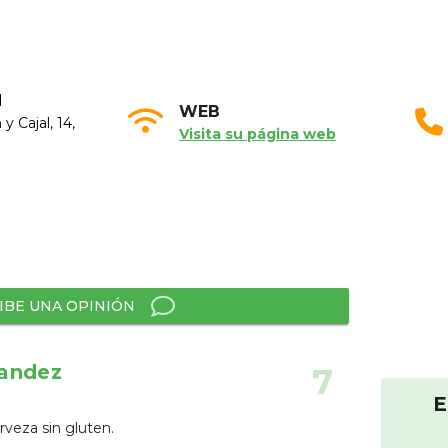
N
WEB
 Cajal, 14,
Visita su página web
IBE UNA OPINIÓN
andez
7
E
rveza sin gluten.