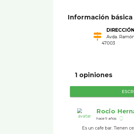
Información básica
DIRECCIÓ
Avda. Ramón y
47003
1 opiniones
ESCR
Rocio Hern
hace 9 años
phone_android
Es un cafe bar. Tienen ce