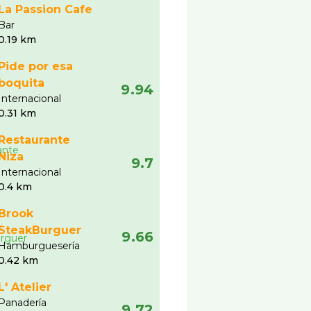
La Passion Cafe
Bar
0.19 km
Pide por esa
boquita
9.94
Internacional
0.31 km
Restaurante
Niza
9.7
Internacional
0.4 km
Brook
SteakBurguer
9.66
Hamburgueserí­a
0.42 km
L' Atelier
Panaderí­a
9.72