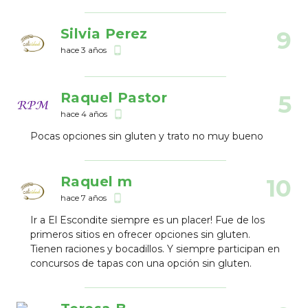
Silvia Perez
9
hace 3 años
phone_android
Raquel Pastor
5
hace 4 años
phone_android
Pocas opciones sin gluten y trato no muy bueno
Raquel m
10
hace 7 años
phone_android
Ir a El Escondite siempre es un placer! Fue de los
primeros sitios en ofrecer opciones sin gluten.
Tienen raciones y bocadillos. Y siempre participan en
concursos de tapas con una opción sin gluten.