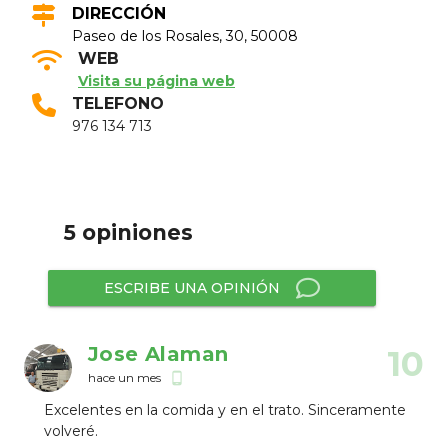
DIRECCIÓN
Paseo de los Rosales, 30, 50008
WEB
Visita su página web
TELEFONO
976 134 713
5 opiniones
ESCRIBE UNA OPINIÓN
Jose Alaman
10
hace un mes
phone_android
Excelentes en la comida y en el trato. Sinceramente
volveré.