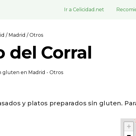
Ir a Celicidad.net
Recomie
rid
/
Madrid
/ Otros
o del Corral
n gluten en Madrid - Otros
asados y platos preparados sin gluten. Para
+
−