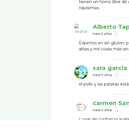
tienen un horno libre d
riquísimas.
Alberto Ta
hace 5 años
phone_android
Expertos en sin gluten, po
alitas y mil cosas más s
sara garcia
hace 9 años
phone_android
el pollo y las patatas es
carmen Sa
hace 9 años
phone_android
Lugar de confianza avala
precio