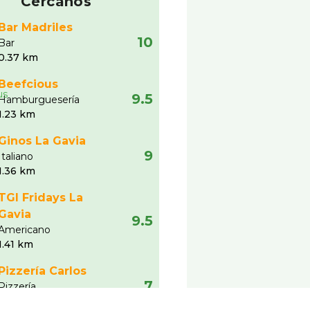
Cercanos
Bar Madriles
10
Bar
0.37 km
Beefcious
9.5
Hamburgueserí­a
1.23 km
Ginos La Gavia
9
Italiano
1.36 km
TGI Fridays La
Gavia
9.5
Americano
1.41 km
Pizzerí­a Carlos
7
Pizzerí­a
2.42 km