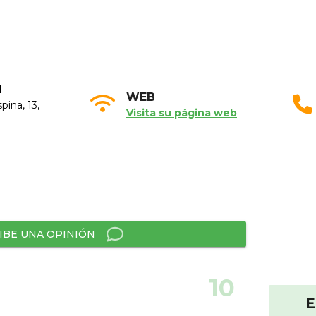
N
WEB
pina, 13,
Visita su página web
IBE UNA OPINIÓN
10
E