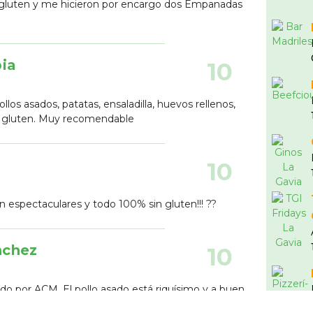
e gluten y me hicieron por encargo dos Empanadas
pia
10
llos asados, patatas, ensaladilla, huevos rellenos,
in gluten. Muy recomendable
10
tán espectaculares y todo 100% sin gluten!!! ??
nchez
10
do por ACM. El pollo asado está riquísimo y a buen