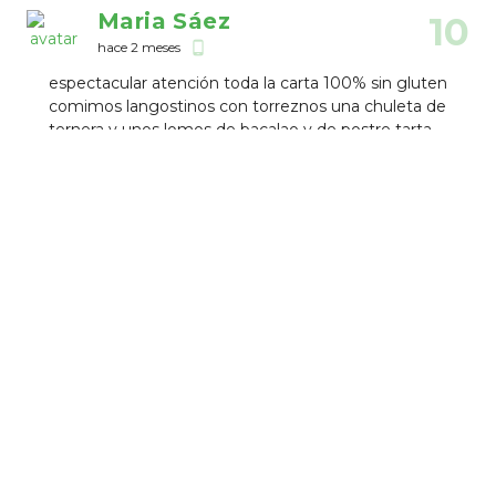
Maria Sáez
10
hace 2 meses
phone_android
espectacular atención toda la carta 100% sin gluten
comimos langostinos con torreznos una chuleta de
ternera y unos lomos de bacalao y de postre tarta
de queso y tartin de manzana nos encantó,
volveremos sin dudarlo
Establecimientos Cercanos