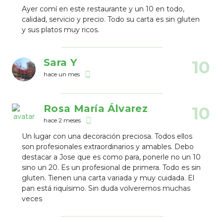
Ayer comí en este restaurante y un 10 en todo,
calidad, servicio y precio. Todo su carta es sin gluten
y sus platos muy ricos.
Sara Y
10
hace un mes
phone_android
Rosa María Álvarez
10
hace 2 meses
phone_android
Un lugar con una decoración preciosa. Todos ellos
son profesionales extraordinarios y amables. Debo
destacar a Jose que es como para, ponerle no un 10
sino un 20. Es un profesional de primera. Todo es sin
gluten. Tienen una carta variada y muy cuidada. El
pan está riquísimo. Sin duda volveremos muchas
veces