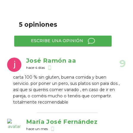
5 opiniones
ESCRIBE UNA OPINIÓN
José Ramón aa
9
hace 4 días
phone_android
carta 100 % sin gluten, buena comida y buen
servicio. por poner un pero, sus platos son para dos ,
así que si queréis comer variado , en caso de ir en
pareja, o coméis mucho o tenéis que compartir.
totalmente recomendable
María José Fernández
hace un mes
phone_android