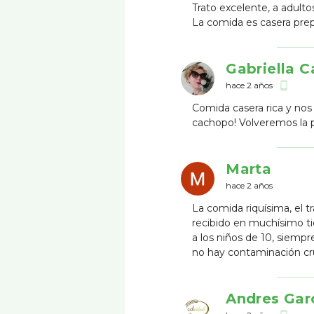
Trato excelente, a adulto
La comida es casera pre
Gabriella 
hace 2 años
phone_android
Comida casera rica y nos 
cachopo! Volveremos la 
Marta
hace 2 años
La comida riquísima, el 
recibido en muchísimo ti
a los niños de 10, siempr
no hay contaminación cr
Andres Gar