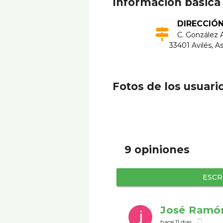
Información básica
DIRECCIÓ
C. González A
33401 Avilés, A
Fotos de los usuari
9 opiniones
ESCR
José Ramó
hace 11 días
phone_android