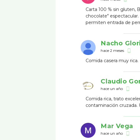
Carta 100 % sin gluten, 
chocolate" espectacular.
permiten entrada de perr
Nacho Glor
hace 2 meses
phone_android
Comida casera muy rica. 
Claudio Go
hace un año
phone_android
Comida rica, trato excele
contaminación cruzada. 
Mar Vega
hace un año
phone_android