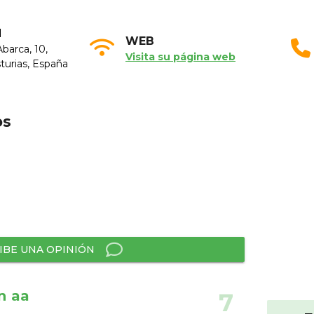
N
WEB
barca, 10,
Visita su página web
sturias, España
os
IBE UNA OPINIÓN
n aa
7