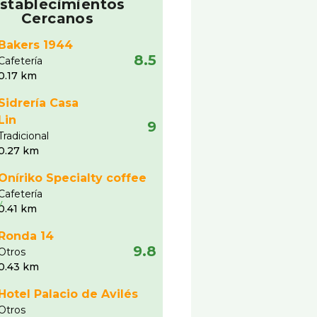
stablecimientos
Cercanos
Bakers 1944
8.5
Cafeterí­a
0.17 km
Sidrerí­a Casa
Lin
9
Tradicional
0.27 km
Oníriko Specialty coffee
Cafeterí­a
0.41 km
Ronda 14
9.8
Otros
0.43 km
Hotel Palacio de Avilés
Otros