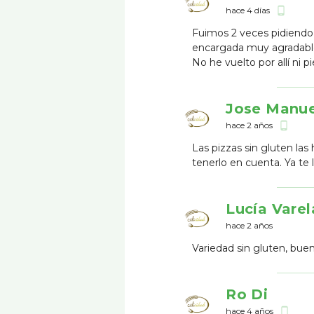
hace 4 días
phone_android
Fuimos 2 veces pidiendo p
encargada muy agradable
No he vuelto por allí ni p
Jose Manue
hace 2 años
phone_android
Las pizzas sin gluten la
tenerlo en cuenta. Ya te l
Lucía Vare
hace 2 años
Variedad sin gluten, bue
Ro Di
hace 4 años
phone_android