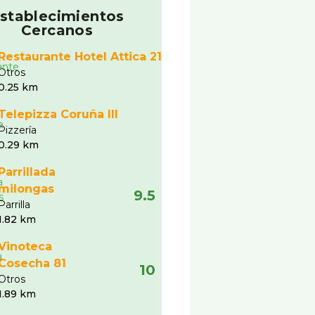
stablecimientos
Cercanos
Restaurante Hotel Attica 21
Otros
0.25 km
Telepizza Coruña III
Pizzerí­a
0.29 km
Parrillada
milongas
9.5
Parrilla
1.82 km
Vinoteca
Cosecha 81
10
Otros
1.89 km