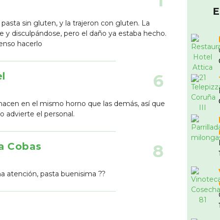
1
E
asta sin gluten, y la trajeron con gluten. La
 y disculpándose, pero el daño ya estaba hecho.
ienso hacerlo
l
6
s hacen en el mismo horno que las demás, así que
o advierte el personal.
la Cobas
8
na atención, pasta buenisima ??