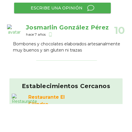
ESCRIBE UNA OPINIÓN
Josmarlin González Pérez
10
hace 7 años
phone_android
Bombones y chocolates elaborados artesanalmente
muy buenos y sin gluten ni trazas
Establecimientos Cercanos
Restaurante El
Cilindro
5.5
Otros
0.25 km
Tandoori Station