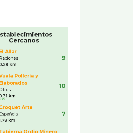
stablecimientos
Cercanos
El Allar
9
Raciones
0.29 km
Vuala Pollería y
Elaborados
10
Otros
0.31 km
Croquet Arte
7
Española
1.78 km
Tabierna Ordio Minero