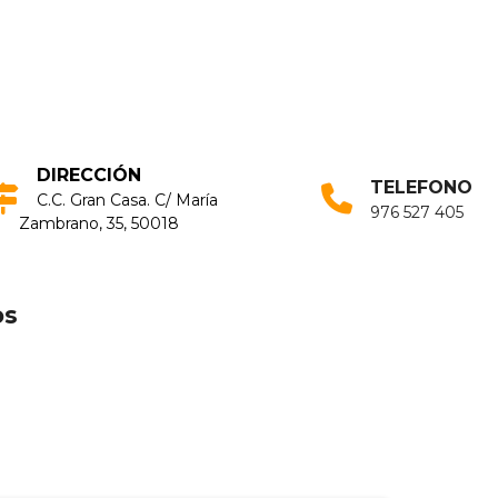
DIRECCIÓN
TELEFONO
C.C. Gran Casa. C/ Marí­a
976 527 405
Zambrano, 35, 50018
os