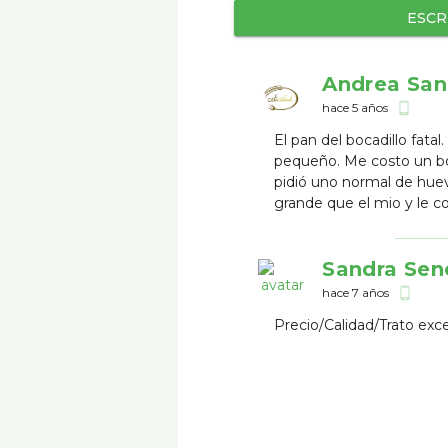
ESCR
Andrea San
hace 5 años
phone_android
El pan del bocadillo fata
pequeño. Me costo un bo
pidió uno normal de huev
grande que el mio y le co
Sandra Sen
hace 7 años
phone_android
Precio/Calidad/Trato exc