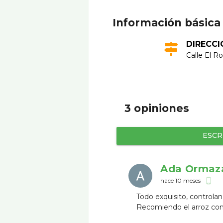
Información básica
DIRECCI
Calle El R
3 opiniones
ESCR
Ada Ormaz
hace 10 meses
phone_android
Todo exquisito, controla
Recomiendo el arroz con