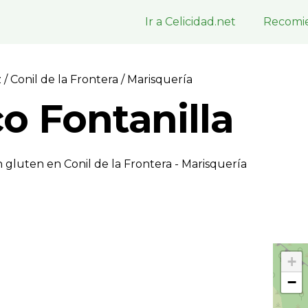
Ir a Celicidad.net
Recomie
z
/
Conil de la Frontera
/ Marisquerí­a
o Fontanilla
 gluten en Conil de la Frontera - Marisquerí­a
+
−