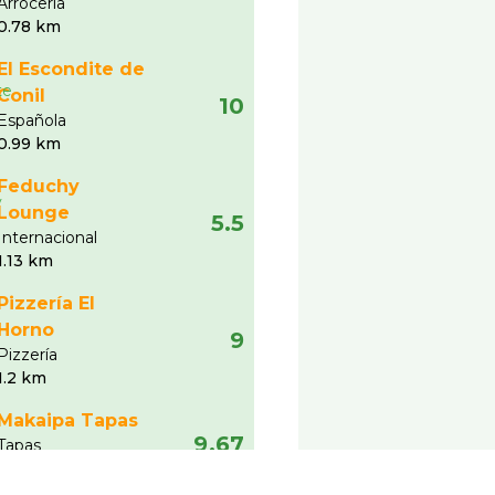
Arrocerí­a
0.78 km
El Escondite de
Conil
10
Española
0.99 km
Feduchy
Lounge
5.5
Internacional
1.13 km
Pizzería El
Horno
9
Pizzerí­a
1.2 km
Makaipa Tapas
9.67
Tapas
1.8 km