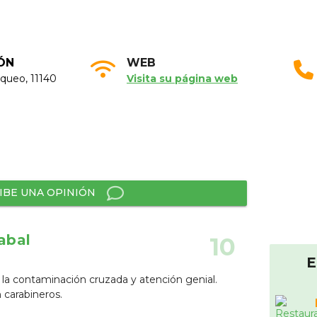
ÓN
WEB
oqueo, 11140
Visita su página web
IBE UNA OPINIÓN
abal
10
E
n la contaminación cruzada y atención genial.
 carabineros.