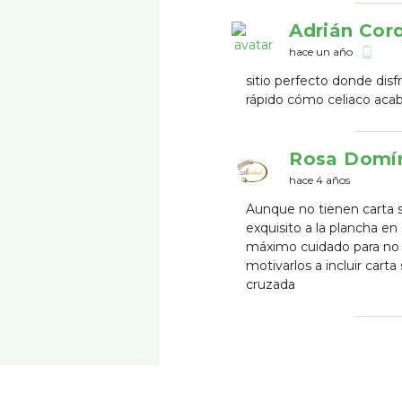
Adrián Cor
hace un año
phone_android
sitio perfecto donde dis
rápido cómo celiaco ac
Rosa Domí
hace 4 años
Aunque no tienen carta s
exquisito a la plancha en
máximo cuidado para no 
motivarlos a incluir cart
cruzada