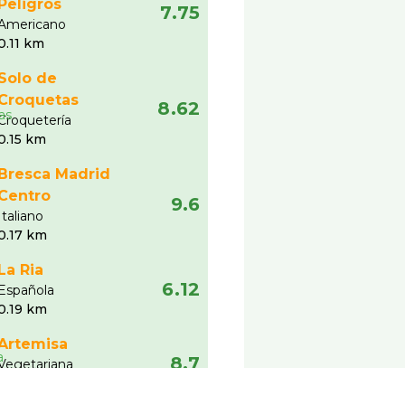
Peligros
7.75
Americano
0.11 km
Solo de
Croquetas
8.62
Croquetería
0.15 km
Bresca Madrid
Centro
9.6
Italiano
0.17 km
La Ria
6.12
Española
0.19 km
Artemisa
8.7
Vegetariana
0.19 km