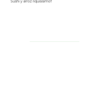
Sushi y arroz riquisisimo!!
Establecimientos Cercanos
Restaurante El
Cilindro
5.5
Otros
0.19 km
Pizza End Gluten
9.4
Pizzerí­a
0.23 km