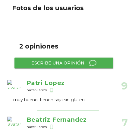
Fotos de los usuarios
2 opiniones
ESCRIBE UNA OPINIÓN
Patri Lopez
9
hace 9 años
phone_android
muy bueno. tienen soja sin gluten
Beatriz Fernandez
7
hace 9 años
phone_android