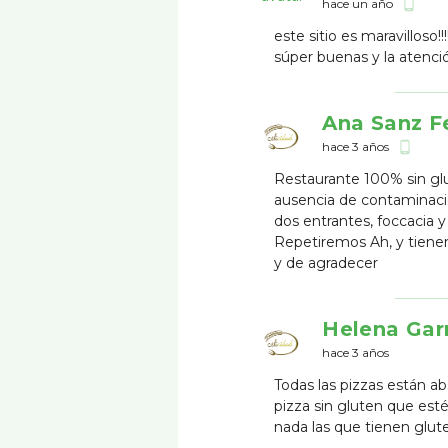
hace un año
phone_android
este sitio es maravilloso!
súper buenas y la atenció
Ana Sanz F
hace 3 años
phone_android
Restaurante 100% sin glu
ausencia de contaminaci
dos entrantes, foccacia y
Repetiremos Ah, y tienen
y de agradecer
Helena Gar
hace 3 años
Todas las pizzas están 
pizza sin gluten que est
nada las que tienen glut