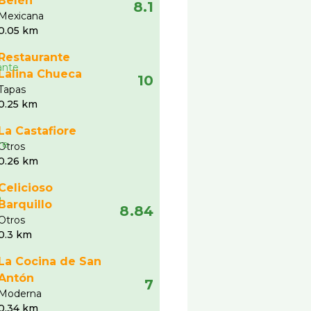
Belén
8.1
Mexicana
0.05 km
Restaurante
Lalina Chueca
10
Tapas
0.25 km
La Castafiore
Otros
0.26 km
Celicioso
Barquillo
8.84
Otros
0.3 km
La Cocina de San
Antón
7
Moderna
0.34 km