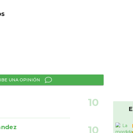
os
IBE UNA OPINIÓN
10
E
ández
10