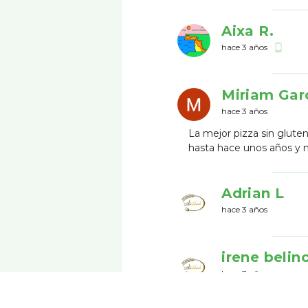
Aixa R.
hace 3 años
phone_android
Miriam Gar
hace 3 años
La mejor pizza sin glut
hasta hace unos años y no
Adrian L
hace 3 años
irene belin
hace 3 años