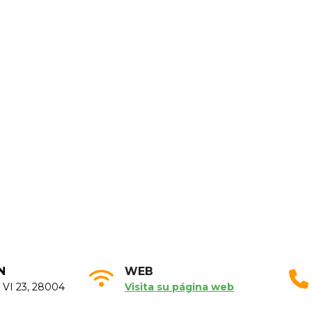
N
WEB
 VI 23, 28004
Visita su página web