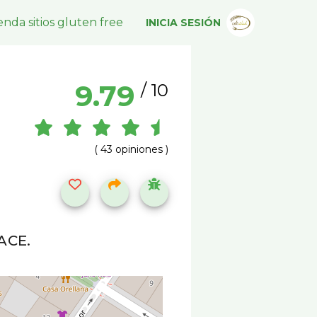
nda sitios gluten free
INICIA SESIÓN
9.79
/ 10
( 43 opiniones )
FACE.