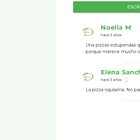
ESCR
Noelia M
hace 3 años
Una pizzas estupendas qu
porque merece mucho la
Elena Sanc
hace 3 años
phone_android
La pizza riquísima. No pa