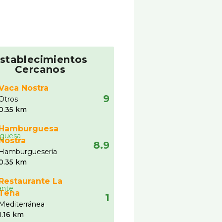
stablecimientos
Cercanos
Vaca Nostra
9
Otros
0.35 km
Hamburguesa
Nostra
8.9
Hamburgueserí­a
0.35 km
Restaurante La
Tena
1
Mediterránea
1.16 km