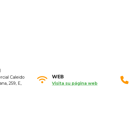
N
WEB
cial Caleido
ana, 259, E,
Visita su página web