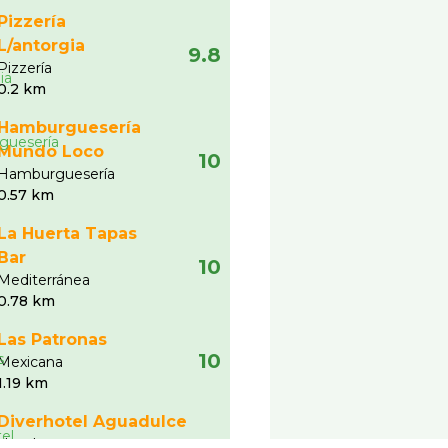
Pizzerí­a
L/antorgia
9.8
Pizzerí­a
0.2 km
Hamburguesería
Mundo Loco
10
Hamburgueserí­a
0.57 km
La Huerta Tapas
Bar
10
Mediterránea
0.78 km
Las Patronas
10
Mexicana
1.19 km
Diverhotel Aguadulce
Hotel