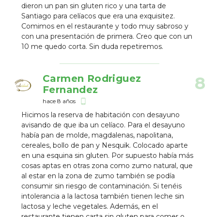
dieron un pan sin gluten rico y una tarta de
Santiago para celíacos que era una exquisitez.
Comimos en el restaurante y todo muy sabroso y
con una presentación de primera. Creo que con un
10 me quedo corta. Sin duda repetiremos.
Carmen Rodriguez
8
Fernandez
hace 8 años
phone_android
Hicimos la reserva de habitación con desayuno
avisando de que iba un celíaco. Para el desayuno
había pan de molde, magdalenas, napolitana,
cereales, bollo de pan y Nesquik. Colocado aparte
en una esquina sin gluten. Por supuesto había más
cosas aptas en otras zona como zumo natural, que
al estar en la zona de zumo también se podía
consumir sin riesgo de contaminación. Si tenéis
intolerancia a la lactosa también tienen leche sin
lactosa y leche vegetales. Además, en el
restaurante tienen carta sin gluten para comer o