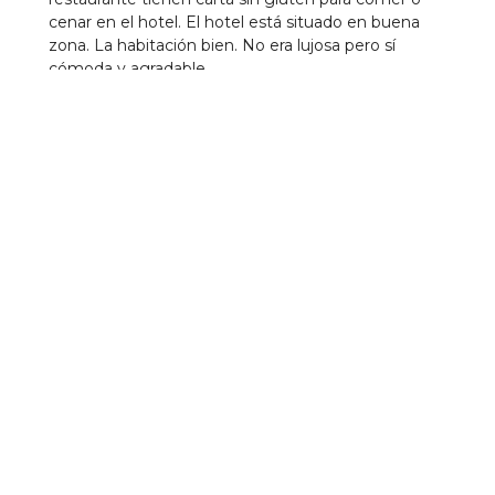
cenar en el hotel. El hotel está situado en buena
zona. La habitación bien. No era lujosa pero sí
cómoda y agradable.
Establecimientos Cercanos
Telepizza Coruña II
5
Pizzerí­a
0.15 km
Biofactory
Heladerí­a
0.2 km
Pizzerí­a Cambalache
Pizzerí­a
0.26 km