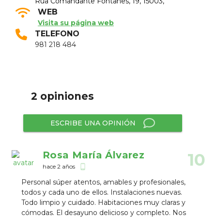
Rúa Comandante Fontanes, 19, 15003,
WEB
Visita su página web
TELEFONO
981 218 484
2 opiniones
ESCRIBE UNA OPINIÓN
Rosa María Álvarez
10
hace 2 años
phone_android
Personal súper atentos, amables y profesionales,
todos y cada uno de ellos. Instalaciones nuevas.
Todo limpio y cuidado. Habitaciones muy claras y
cómodas. El desayuno delicioso y completo. Nos