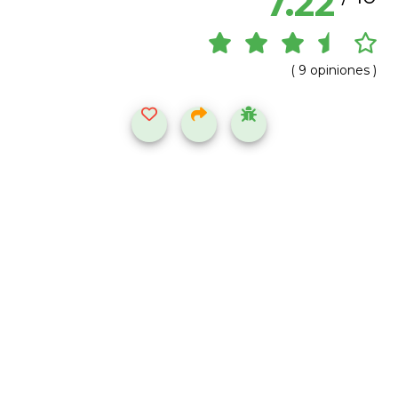
7.22
( 9 opiniones )