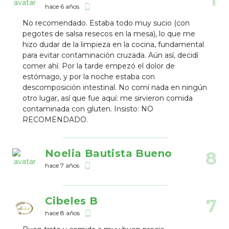
hace 6 años
phone_android
No recomendado. Estaba todo muy sucio (con
pegotes de salsa resecos en la mesa), lo que me
hizo dudar de la limpieza en la cocina, fundamental
para evitar contaminación cruzada. Aún así, decidí
comer ahí. Por la tarde empezó el dolor de
estómago, y por la noche estaba con
descomposición intestinal. No comí nada en ningún
otro lugar, así que fue aquí: me sirvieron comida
contaminada con gluten. Insisto: NO
RECOMENDADO.
Noelia Bautista Bueno
8
hace 7 años
phone_android
Cibeles B
7
hace 8 años
phone_android