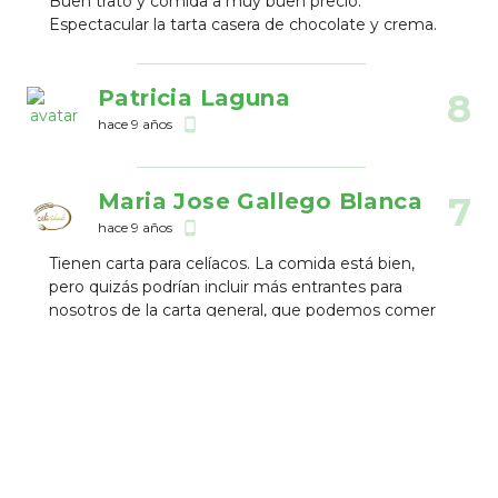
Buen trato y comida a muy buen precio.
Espectacular la tarta casera de chocolate y crema.
Patricia Laguna
8
hace 9 años
phone_android
Maria Jose Gallego Blanca
7
hace 9 años
phone_android
Tienen carta para celíacos. La comida está bien,
pero quizás podrían incluir más entrantes para
nosotros de la carta general, que podemos comer
sin problemas. De pasta sólo se pueden comer
spaghettis, aunque con distintas salsas. Y los
postres sólo hay uno para que podamos comer.
Elena Cruz
10
hace 9 años
phone_android