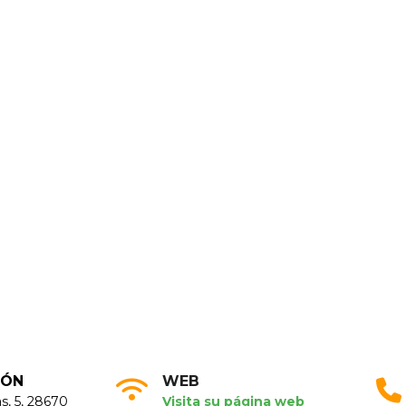
IÓN
WEB
s, 5, 28670
Visita su página web