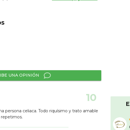
os
IBE UNA OPINIÓN
10
E
na persona celiaca. Todo riquísimo y trato amable
 repetimos.