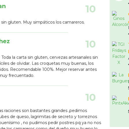
an
10
sin gluten. Muy simpáticos los camareros.
chez
10
 Toda la carta sin gluten, cervezas artesanales sin
íciles de olvidar. Las croquetas muy buenas, los
dos. Recomendable 100%. Mejor reservar antes
 muy frecuentado.
z
10
,las raciones son bastantes grandes ,pedimos
nubes de queso, lagrimitas de secreto y torreznos
buenísimo , no pudimos pedir postres pq ya no nos
to de los camareros como del dueño muy bueno,lo