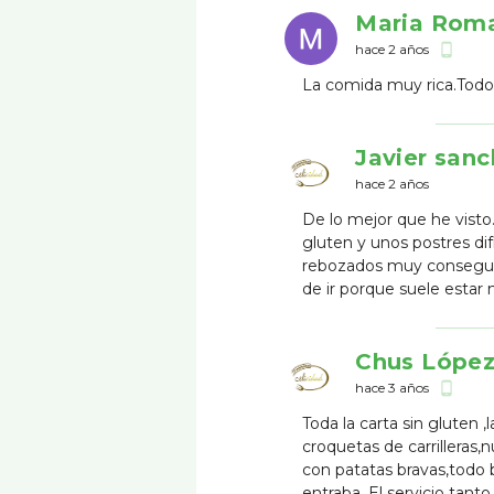
Maria Rom
hace 2 años
phone_android
La comida muy rica.Todo 
Javier san
hace 2 años
De lo mejor que he visto.
gluten y unos postres dif
rebozados muy consegui
de ir porque suele estar
Chus Lópe
hace 3 años
phone_android
Toda la carta sin gluten 
croquetas de carrilleras,
con patatas bravas,todo 
entraba .El servicio tan