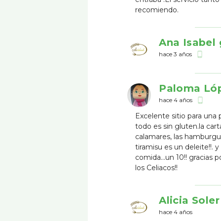
recomiendo.
Ana Isabel
hace 3 años
phone_android
Paloma Ló
hace 4 años
phone_android
Excelente sitio para una
todo es sin gluten.la cart
calamares, las hamburgue
tiramisu es un deleite!!. 
comida...un 10!! gracias 
los Celiacos!!
Alicia Soler
hace 4 años