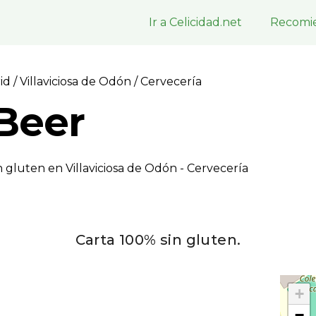
Ir a Celicidad.net
Recomie
rid
/
Villaviciosa de Odón
/ Cervecerí­a
Beer
 gluten en Villaviciosa de Odón - Cervecerí­a
Carta 100% sin gluten.
+
−