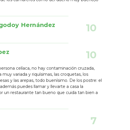
 godoy Hernández
10
pez
10
 persona celíaca, no hay contaminación cruzada,
a muy variada y riquísimas, las croquetas, los
sas y las arepas, todo buenísimo. De los postre: el
y además puedes llamar y llevarte a casa la
por un restaurante tan bueno que cuida tan bien a
7