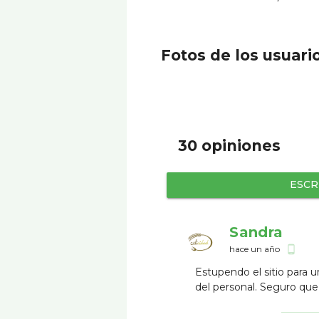
Fotos de los usuari
30 opiniones
ESCR
Sandra
hace un año
phone_android
Estupendo el sitio para u
del personal. Seguro que