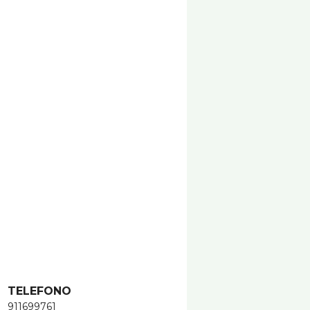
TELEFONO
911699761