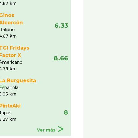
4.67 km
Ginos
Alcorcón
6.33
Italiano
4.67 km
TGI Fridays
Factor X
8.66
Americano
4.79 km
La Burguesita
Española
5.05 km
PintxAki
8
Tapas
5.27 km
Ver más